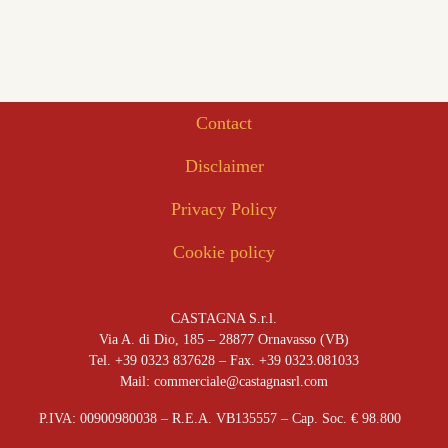
Contact
Disclaimer
Privacy Policy
Cookie policy
CASTAGNA S.r.l.
Via A. di Dio, 185 – 28877 Ornavasso (VB)
Tel. +39 0323 837628 – Fax. +39 0323.081033
Mail: commerciale@castagnasrl.com
P.IVA: 00900980038 – R.E.A. VB135557 –
Cap. Soc. € 98.800