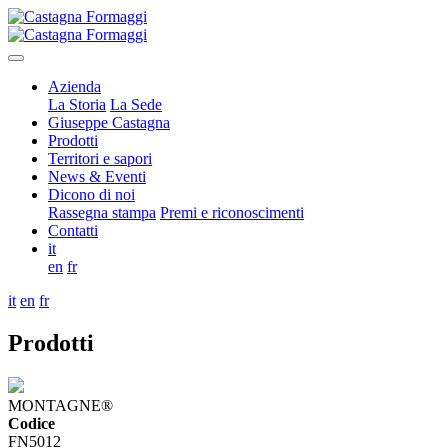
Azienda
La Storia
La Sede
Giuseppe Castagna
Prodotti
Territori e sapori
News & Eventi
Dicono di noi
Rassegna stampa
Premi e riconoscimenti
Contatti
it
en
fr
it
en
fr
Prodotti
MONTAGNE®
Codice
FN5012