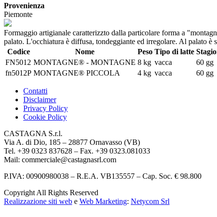
Provenienza
Piemonte
Formaggio artigianale caratterizzto dalla particolare forma a "montagna
palato. L'occhiatura è diffusa, tondeggiante ed irregolare. Al palato è st
Codice
Nome
Peso
Tipo di latte
Stagi
FN5012
MONTAGNE® - MONTAGNE
8 kg
vacca
60 gg
fn5012P
MONTAGNE® PICCOLA
4 kg
vacca
60 gg
Contatti
Disclaimer
Privacy Policy
Cookie Policy
CASTAGNA S.r.l.
Via A. di Dio, 185 – 28877 Ornavasso (VB)
Tel. +39 0323 837628 – Fax. +39 0323.081033
Mail: commerciale@castagnasrl.com
P.IVA: 00900980038 – R.E.A. VB135557 –
Cap. Soc. € 98.800
Copyright All Rights Reserved
Realizzazione siti web
e
Web Marketing
:
Netycom Srl