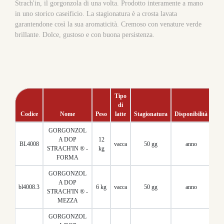
Strach'in, il gorgonzola di una volta. Prodotto interamente a mano
in uno storico caseificio. La stagionatura è a crosta lavata
garantendone così la sua aromaticità. Cremoso con venature verde
brillante. Dolce, gustoso e con buona persistenza.
Tipo
di
Pz
Codice
Nome
Peso
latte
Stagionatura
Disponibilità
Con
GORGONZOL
A DOP
12
BL4008
vacca
50 gg
anno
1
STRACH'IN ® -
kg
FORMA
GORGONZOL
A DOP
bl4008.3
6 kg
vacca
50 gg
anno
1
STRACH'IN ® -
MEZZA
GORGONZOL