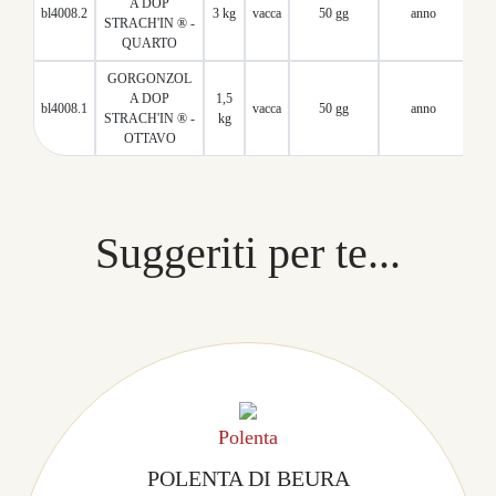
A DOP
bl4008.2
3 kg
vacca
50 gg
anno
1
STRACH'IN ® -
QUARTO
GORGONZOL
A DOP
1,5
bl4008.1
vacca
50 gg
anno
1
STRACH'IN ® -
kg
OTTAVO
Suggeriti per te...
Polenta
POLENTA DI BEURA