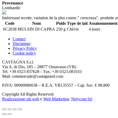
Provenance
Lombardie
Intéressant recette, variation de la plus connu " crescenza", produite 
Code
Nom
Poids
Type de lait
Assaisonnement
SC2038
MULSIN DI CAPRA
250 g
Chèvre
4 jours
Contact
Disclaimer
Privacy Policy
Cookie policy
CASTAGNA S.r.l.
Via A. di Dio, 185 – 28877 Ornavasso (VB)
Tel. +39 0323 837628 – Fax. +39 0323.081033
Mail: commerciale@castagnasrl.com
P.IVA: 00900980038 – R.E.A. VB135557 –
Cap. Soc. € 98.800
Copyright All Rights Reserved
Realizzazione siti web
e
Web Marketing
:
Netycom Srl