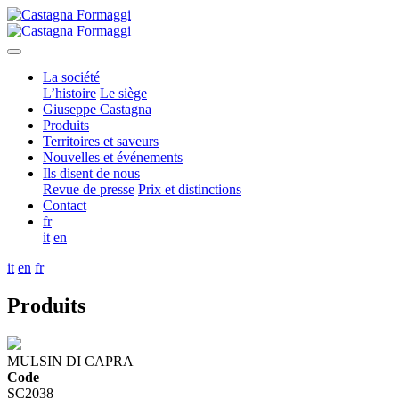
La société
L’histoire
Le siège
Giuseppe Castagna
Produits
Territoires et saveurs
Nouvelles et événements
Ils disent de nous
Revue de presse
Prix et distinctions
Contact
fr
it
en
it
en
fr
Produits
MULSIN DI CAPRA
Code
SC2038