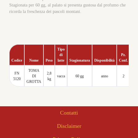
Stagionata per 60 gg, al palato si presenta gustosa dal profumo che
ricorda la freschezza dei pascoli montani.
Tipo
di
Pz.
Codice
Nome
Peso
latte
Stagionatura
Disponibilità
Conf.
Tm
TOMA
FN
2,8
60
DI
vacca
60 gg
anno
2
5120
kg
gg
GROTTA
Contatti
Disclaimer