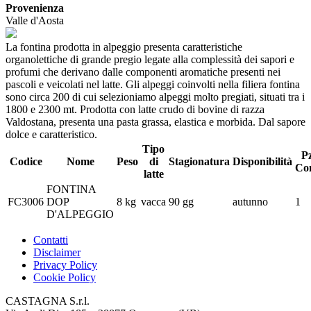
Provenienza
Valle d'Aosta
La fontina prodotta in alpeggio presenta caratteristiche
organolettiche di grande pregio legate alla complessità dei sapori e
profumi che derivano dalle componenti aromatiche presenti nei
pascoli e veicolati nel latte. Gli alpeggi coinvolti nella filiera fontina
sono circa 200 di cui selezioniamo alpeggi molto pregiati, situati tra i
1800 e 2300 mt. Prodotta con latte crudo di bovine di razza
Valdostana, presenta una pasta grassa, elastica e morbida. Dal sapore
dolce e caratteristico.
Tipo
Pz
Codice
Nome
Peso
di
Stagionatura
Disponibilità
Con
latte
FONTINA
FC3006
DOP
8 kg
vacca
90 gg
autunno
1
D'ALPEGGIO
Contatti
Disclaimer
Privacy Policy
Cookie Policy
CASTAGNA S.r.l.