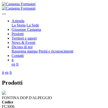
Azienda
La Storia
La Sede
Giuseppe Castagna
Prodotti
Territori e sapori
News & Eventi
Dicono di noi
Rassegna stampa
Premi e riconoscimenti
Contatti
it
en
fr
it
en
fr
Prodotti
FONTINA DOP D'ALPEGGIO
Codice
FC3006