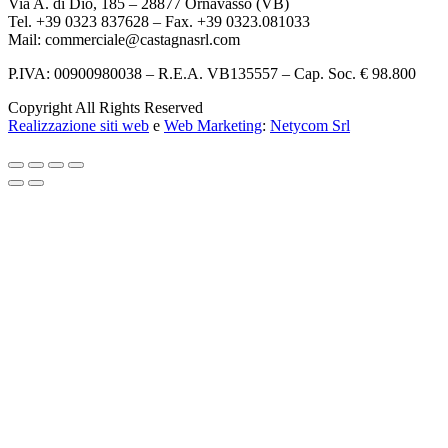
Via A. di Dio, 185 – 28877 Ornavasso (VB)
Tel. +39 0323 837628 – Fax. +39 0323.081033
Mail: commerciale@castagnasrl.com
P.IVA: 00900980038 – R.E.A. VB135557 –
Cap. Soc. € 98.800
Copyright All Rights Reserved
Realizzazione siti web
e
Web Marketing
:
Netycom Srl