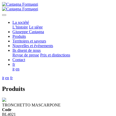
La société
L’histoire
Le siège
Giuseppe Castagna
Produits
Territoires et saveurs
Nouvelles et événements
Ils disent de nous
Revue de presse
Prix et distinctions
Contact
fr
it
en
it
en
fr
Produits
TRONCHETTO MASCARPONE
Code
BL4021