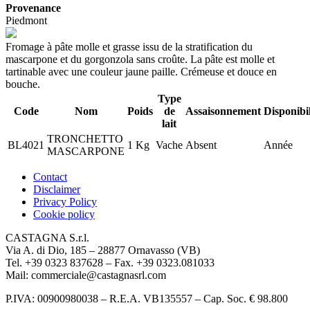
Provenance
Piedmont
Fromage à pâte molle et grasse issu de la stratification du
mascarpone et du gorgonzola sans croûte. La pâte est molle et
tartinable avec une couleur jaune paille. Crémeuse et douce en
bouche.
Type
Code
Nom
Poids
de
Assaisonnement
Disponibil
lait
TRONCHETTO
BL4021
1 Kg
Vache
Absent
Année
MASCARPONE
Contact
Disclaimer
Privacy Policy
Cookie policy
CASTAGNA S.r.l.
Via A. di Dio, 185 – 28877 Ornavasso (VB)
Tel. +39 0323 837628 – Fax. +39 0323.081033
Mail: commerciale@castagnasrl.com
P.IVA: 00900980038 – R.E.A. VB135557 –
Cap. Soc. € 98.800