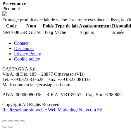
Provenance
Piedmont
Fromage produit avec lait de vache. La croûte est mince et lisse, la pâte 
Code
Nom
Poids
Type de lait
Assaisonnement
Disponibi
SM1008
GRIGLINI
100 g
Vache
10 jours
Année
Contact
Disclaimer
Privacy Policy
Cookie policy
CASTAGNA S.r.l.
Via A. di Dio, 185 – 28877 Ornavasso (VB)
Tel. +39 0323 837628 – Fax. +39 0323.081033
Mail: commerciale@castagnasrl.com
P.IVA: 00900980038 – R.E.A. VB135557 –
Cap. Soc. € 98.800
Copyright All Rights Reserved
Realizzazione siti web
e
Web Marketing
:
Netycom Srl