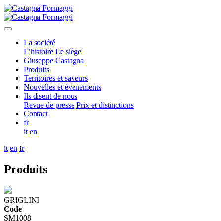
La société
L’histoire
Le siège
Giuseppe Castagna
Produits
Territoires et saveurs
Nouvelles et événements
Ils disent de nous
Revue de presse
Prix et distinctions
Contact
fr
it
en
it
en
fr
Produits
GRIGLINI
Code
SM1008