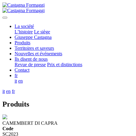
La société
L’histoire
Le siège
Giuseppe Castagna
Produits
Territoires et saveurs
Nouvelles et événements
Ils disent de nous
Revue de presse
Prix et distinctions
Contact
fr
it
en
it
en
fr
Produits
CAMEMBERT DI CAPRA
Code
SC2023