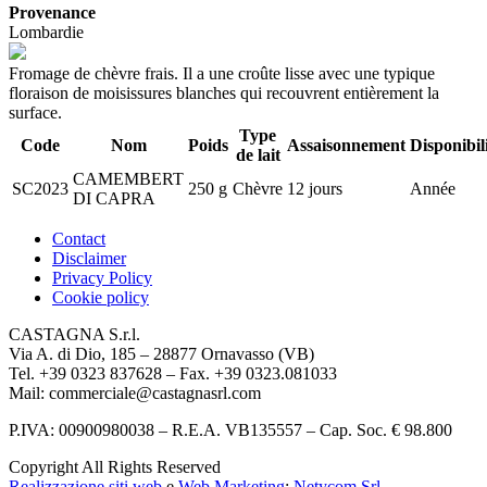
Provenance
Lombardie
Fromage de chèvre frais. Il a une croûte lisse avec une typique
floraison de moisissures blanches qui recouvrent entièrement la
surface.
Type
Code
Nom
Poids
Assaisonnement
Disponibil
de lait
CAMEMBERT
SC2023
250 g
Chèvre
12 jours
Année
DI CAPRA
Contact
Disclaimer
Privacy Policy
Cookie policy
CASTAGNA S.r.l.
Via A. di Dio, 185 – 28877 Ornavasso (VB)
Tel. +39 0323 837628 – Fax. +39 0323.081033
Mail: commerciale@castagnasrl.com
P.IVA: 00900980038 – R.E.A. VB135557 –
Cap. Soc. € 98.800
Copyright All Rights Reserved
Realizzazione siti web
e
Web Marketing
:
Netycom Srl