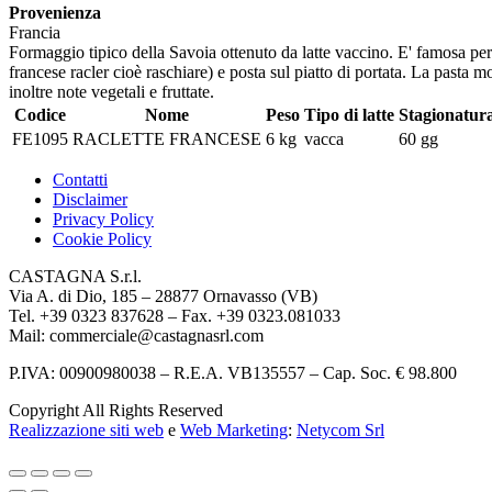
Provenienza
Francia
Formaggio tipico della Savoia ottenuto da latte vaccino. E' famosa per 
francese racler cioè raschiare) e posta sul piatto di portata. La pasta 
inoltre note vegetali e fruttate.
Codice
Nome
Peso
Tipo di latte
Stagionatur
FE1095
RACLETTE FRANCESE
6 kg
vacca
60 gg
Contatti
Disclaimer
Privacy Policy
Cookie Policy
CASTAGNA S.r.l.
Via A. di Dio, 185 – 28877 Ornavasso (VB)
Tel. +39 0323 837628 – Fax. +39 0323.081033
Mail: commerciale@castagnasrl.com
P.IVA: 00900980038 – R.E.A. VB135557 –
Cap. Soc. € 98.800
Copyright All Rights Reserved
Realizzazione siti web
e
Web Marketing
:
Netycom Srl