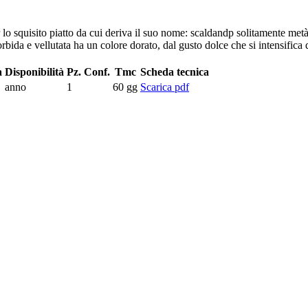
lo squisito piatto da cui deriva il suo nome: scaldandp solitamente metà f
morbida e vellutata ha un colore dorato, dal gusto dolce che si intensific
a
Disponibilità
Pz. Conf.
Tmc
Scheda tecnica
anno
1
60 gg
Scarica pdf