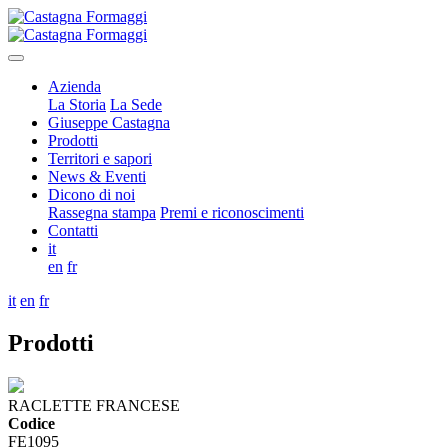
Azienda
La Storia
La Sede
Giuseppe Castagna
Prodotti
Territori e sapori
News & Eventi
Dicono di noi
Rassegna stampa
Premi e riconoscimenti
Contatti
it
en
fr
it
en
fr
Prodotti
RACLETTE FRANCESE
Codice
FE1095